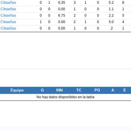
s Cibaeñas
0
1
6.35
3
1
0
5.2
8
s Cibaeñas
0
0
0.00
1
0
0
1.1
1
s Cibaeñas
0
0
6.75
2
0
0
2.2
5
s Cibaeñas
1
0
0.00
2
1
0
5.0
4
s Cibaeñas
0
0
0.00
1
0
0
.2
1
Equipo
G
INN
TC
PO
A
E
No hay datos disponibles en la tabla