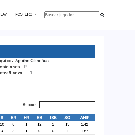
PLAY
ROSTERS
quipo:
Aguilas Cibaeñas
osiciones:
P
atea/Lanza:
L /L
Buscar:
R
ER
HR
BB
IBB
SO
WHIP
10
8
1
12
1
13
1.42
3
3
1
0
0
1
1.87