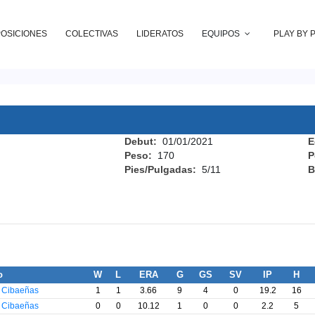
POSICIONES
COLECTIVAS
LIDERATOS
EQUIPOS
PLAY BY 
Debut:
01/01/2021
E
Peso:
170
P
Pies/Pulgadas:
5/11
B
o
W
L
ERA
G
GS
SV
IP
H
s Cibaeñas
1
1
3.66
9
4
0
19.2
16
s Cibaeñas
0
0
10.12
1
0
0
2.2
5