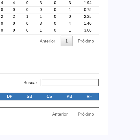
4
4
0
3
0
3
1.94
0
0
0
0
0
1
0.75
2
2
1
1
0
0
2.25
0
0
0
3
0
4
1.40
0
0
0
1
0
1
3.00
Anterior
1
Próximo
Buscar:
DP
SB
CS
PB
RF
Anterior
Próximo