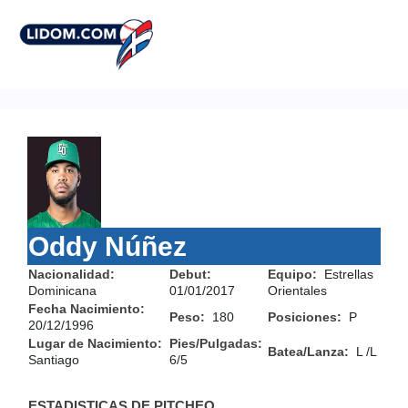
Oddy Núñez
Nacionalidad:
Debut:
Equipo:
Estrellas
Dominicana
01/01/2017
Orientales
Fecha Nacimiento:
Peso:
180
Posiciones:
P
20/12/1996
Lugar de Nacimiento:
Pies/Pulgadas:
Batea/Lanza:
L /L
Santiago
6/5
ESTADISTICAS DE PITCHEO