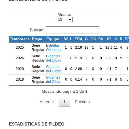
Mostrar
Buscar:
Temporada
Etapa
Equipo
W
L
ERA
G
GS
SV
IP
H
R
E
Serie
Estrellas
2025
1
1
2.19
13
1
1
12.1
11
4
3
Regular
Orientales
Serie
Gigantes
2024
1
0
5.19
9
0
0
8.2
9
5
5
Regular
del Cibao
Serie
Gigantes
2020
0
0
2.08
4
0
0
4.1
7
1
1
Regular
del Cibao
Serie
Gigantes
2018
0
0
6.14
7
0
0
7.1
6
5
5
Regular
del Cibao
Mostrando página 1 de 1
Anterior
1
Próximo
ESTADISTICAS DE FILDEO