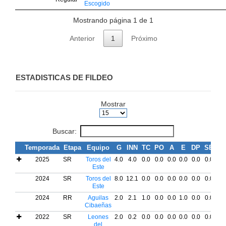
Escogido
Mostrando página 1 de 1
Anterior
1
Próximo
ESTADISTICAS DE FILDEO
Mostrar
Buscar:
Temporada
Etapa
Equipo
G
INN
TC
PO
A
E
DP
SB
C
2025
SR
Toros del
4.0
4.0
0.0
0.0
0.0
0.0
0.0
0.0
0.
Este
2024
SR
Toros del
8.0
12.1
0.0
0.0
0.0
0.0
0.0
0.0
0.
Este
2024
RR
Aguilas
2.0
2.1
1.0
0.0
0.0
1.0
0.0
0.0
0.
Cibaeñas
2022
SR
Leones
2.0
0.2
0.0
0.0
0.0
0.0
0.0
0.0
0.
del