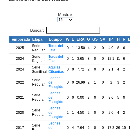
Mostrar
Buscar:
Temporada
Etapa
Equipo
W
L
ERA
G
GS
SV
IP
H
R
Serie
Toros del
2025
0
1
13.50
4
2
0
4.0
8
6
Regular
Este
Serie
Toros del
2024
0
1
3.65
8
0
0
12.1
11
6
Regular
Este
Serie
Aguilas
2024
0
0
7.72
2
0
0
2.1
4
2
Semifinal
Cibaeñas
Leones
Serie
2022
del
0
0
26.99
2
1
0
.2
3
2
Regular
Escogido
Leones
Serie
2021
del
0
0
0.00
3
0
0
3.0
5
0
Regular
Escogido
Leones
Serie
2020
del
1
1
4.50
2
0
0
2.0
4
2
Regular
Escogido
Leones
Serie
2017
del
0
4
7.64
6
0
0
17.2
26
15
Regular