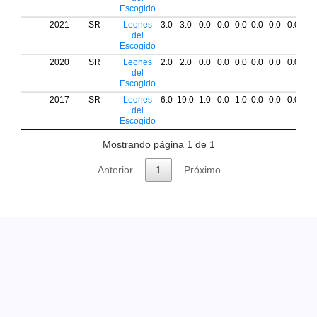
Escogido
2021
SR
Leones
3.0
3.0
0.0
0.0
0.0
0.0
0.0
0.0
0.
del
Escogido
2020
SR
Leones
2.0
2.0
0.0
0.0
0.0
0.0
0.0
0.0
0.
del
Escogido
2017
SR
Leones
6.0
19.0
1.0
0.0
1.0
0.0
0.0
0.0
0.
del
Escogido
Mostrando página 1 de 1
Anterior
1
Próximo