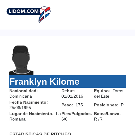
Franklyn Kilome
Nacionalidad:
Debut:
Equipo:
Toros
Dominicana
01/01/2016
del Este
Fecha Nacimiento:
Peso:
175
Posiciones:
P
25/06/1995
Lugar de Nacimiento:
La
Pies/Pulgadas:
Batea/Lanza:
Romana
6/6
R /R
ESTADISTICAS DE PITCHEO