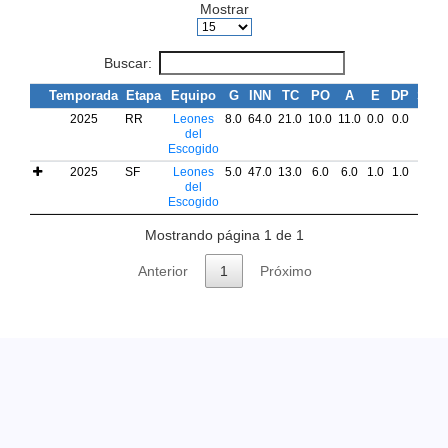
Mostrar
Buscar:
Temporada
Etapa
Equipo
G
INN
TC
PO
A
E
DP
SB
2025
RR
Leones
8.0
64.0
21.0
10.0
11.0
0.0
0.0
0.0
del
Escogido
2025
SF
Leones
5.0
47.0
13.0
6.0
6.0
1.0
1.0
0.0
del
Escogido
Mostrando página 1 de 1
Anterior
1
Próximo