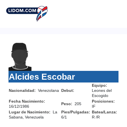
Alcides Escobar
Equipo:
Nacionalidad:
Venezolana
Debut:
Leones del
Escogido
Fecha Nacimiento:
Posiciones:
Peso:
205
16/12/1986
IF
Lugar de Nacimiento:
La
Pies/Pulgadas:
Batea/Lanza:
Sabana, Venezuela
6/1
R /R