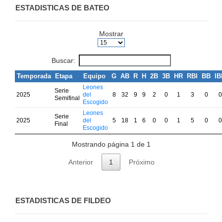
ESTADISTICAS DE BATEO
Mostrar
Buscar:
Temporada
Etapa
Equipo
G
AB
R
H
2B
3B
HR
RBI
BB
IB
Leones
Serie
2025
del
8
32
9
9
2
0
1
3
0
0
Semifinal
Escogido
Leones
Serie
2025
del
5
18
1
6
0
0
1
5
0
0
Final
Escogido
Mostrando página 1 de 1
Anterior
1
Próximo
ESTADISTICAS DE FILDEO